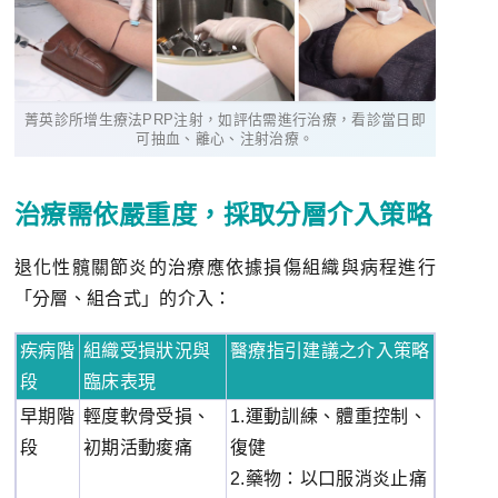
菁英診所增生療法PRP注射，如評估需進行治療，看診當日即
可抽血、離心、注射治療。
治療需依嚴重度，採取分層介入策略
退化性髖關節炎的治療應依據損傷組織與病程進行
「分層、組合式」的介入：
疾病階
組織受損狀況與
醫療指引建議之介入策略
段
臨床表現
早期階
輕度軟骨受損、
1.運動訓練、體重控制、
段
初期活動痠痛
復健
2.藥物：以口服消炎止痛