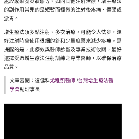
處於感染發炎狀態等。如同其他注射治療，增生療法
的副作用常見的是短暫而輕微的注射後疼痛、僵硬或
淤青。
增生療法須多點注射、多次治療，可能令人怯步，還
好注射時會使用很細的針和少量麻藥來減少疼痛。需
提醒的是，此療效與醫師診斷及專業技術攸關，最好
選擇受過增生療法注射訓練之專業醫師，以確保治療
品質。
文章審閱：復健科
尤稚凱醫師
/
台灣增生療法醫
學會
副理事長