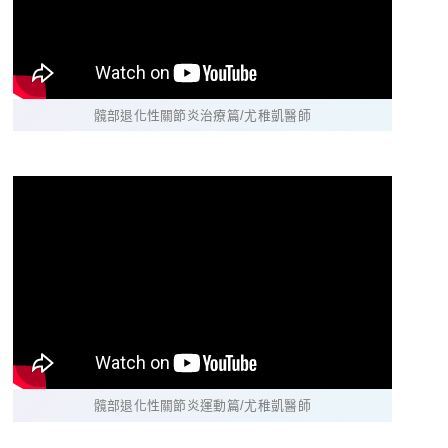
髖部退化性關節炎治療篇/尤稚凱醫師
髖部退化性關節炎運動篇/尤稚凱醫師