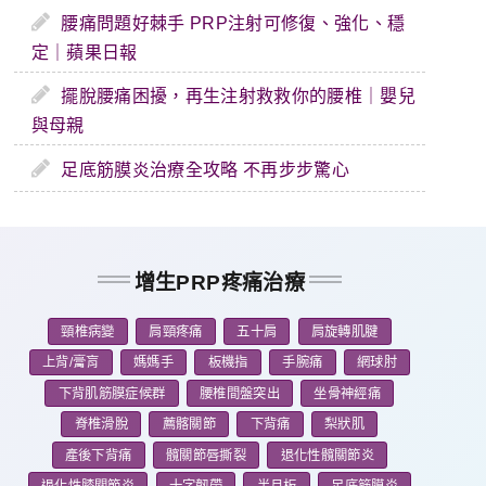
腰痛問題好棘手 PRP注射可修復、強化、穩
定｜蘋果日報
擺脫腰痛困擾，再生注射救救你的腰椎｜嬰兒
與母親
足底筋膜炎治療全攻略 不再步步驚心
增生PRP疼痛治療
頸椎病變
肩頸疼痛
五十肩
肩旋轉肌腱
上背/膏肓
媽媽手
板機指
手腕痛
網球肘
下背肌筋膜症候群
腰椎間盤突出
坐骨神經痛
脊椎滑脫
薦髂關節
下背痛
梨狀肌
產後下背痛
髖關節唇撕裂
退化性髖關節炎