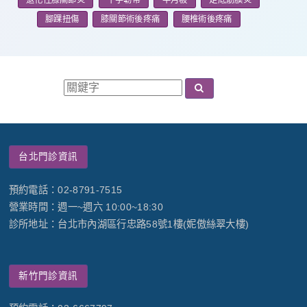
退化性膝關節炎
十字韌帶
半月板
足底筋膜炎
腳踝扭傷
膝關節術後疼痛
腰椎術後疼痛
台北門診資訊
預約電話：02-8791-7515
營業時間：週一~週六 10:00~18:30
診所地址：台北市內湖區行忠路58號1樓(妮傲絲翠大樓)
新竹門診資訊