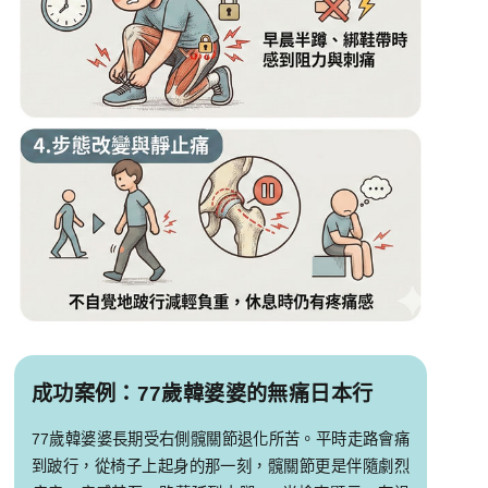
成功案例：77歲韓婆婆的無痛日本行
77歲韓婆婆長期受右側髖關節退化所苦。平時走路會痛
到跛行，從椅子上起身的那一刻，髖關節更是伴隨劇烈