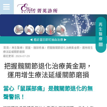
再
生
醫
療
◀ 看診當日即可抽血治療 ▶
首頁
/
再生醫療
/
膝蓋、髖部疼痛
/
把握髖關節退化治療黃金期，運用增生
療法延緩關節磨損
最近更新: 2026-07-29
把握髖關節退化治療黃金期，
運用增生療法延緩關節磨損
當心「鼠蹊部痛」是髖關節退化的無
聲警訊！