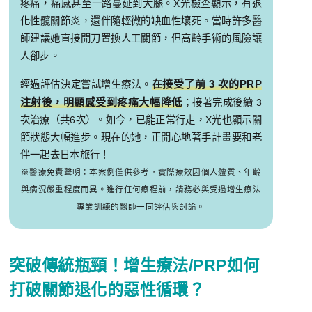
疼痛，痛感甚至一路蔓延到大腿。X光檢查顯示，有退
化性髖關節炎，還伴隨輕微的缺血性壞死。當時許多醫
師建議她直接開刀置換人工關節，但高齡手術的風險讓
人卻步。
在接受了前 3 次的PRP
經過評估決定嘗試增生療法。
注射後，明顯感受到疼痛大幅降低
；接著完成後續 3
次治療（共6次）。如今，已能正常行走，X光也顯示關
節狀態大幅進步。現在的她，正開心地著手計畫要和老
伴一起去日本旅行！
※醫療免責聲明：本案例僅供參考，實際療效因個人體質、年齡
與病況嚴重程度而異。進行任何療程前，請務必與受過增生療法
專業訓練的醫師一同評估與討論。
突破傳統瓶頸！增生療法/PRP如何
打破關節退化的惡性循環？