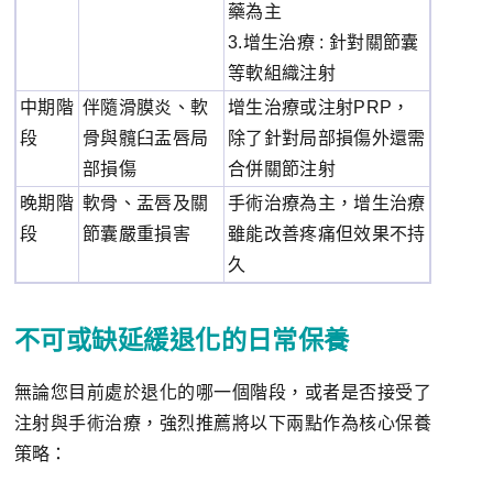
藥為主
3.增生治療 : 針對關節囊
等軟組織注射
中期階
伴隨滑膜炎、軟
增生治療或注射PRP，
段
骨與髖臼盂唇局
除了針對局部損傷外還需
部損傷
合併關節注射
晚期階
軟骨、盂唇及關
手術治療為主，增生治療
段
節囊嚴重損害
雖能改善疼痛但效果不持
久
不可或缺延緩退化的日常保養
無論您目前處於退化的哪一個階段，或者是否接受了
注射與手術治療，強烈推薦將以下兩點作為核心保養
策略：