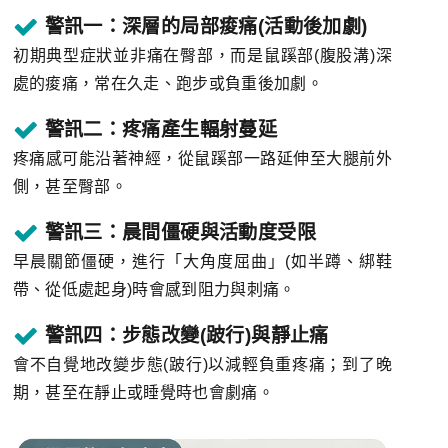
警訊一：深層的局部痠痛(活動後加劇)
初期典型症狀並非痛在臀部，而是鼠蹊部(腹股溝)深
處的痠痛，常在久走、跑步或負重後加劇。
警訊二：疼痛產生輻射蔓延
疼痛感可能沿著神經，從鼠蹊部一路延伸至大腿前外
側，甚至臀部。
警訊三：晨間僵硬與活動度受限
早晨關節僵硬，進行「大角度屈曲」(如半蹲、綁鞋
帶、從低處起身)時會感到阻力與刺痛。
警訊四：步態改變(跛行)與靜止痛
會不自覺地改變步態(跛行)以減輕負重疼痛；到了晚
期，甚至在靜止或睡覺時也會劇痛。