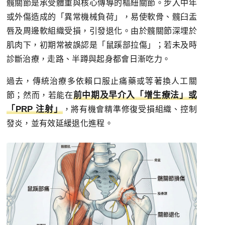
髖關節是承受體重與核心傳導的樞紐關節。步入中年
或外傷造成的「異常機械負荷」，易使軟骨、髖臼盂
唇及周邊軟組織受損，引發退化。由於髖關節深埋於
肌肉下，初期常被誤認是「鼠蹊部拉傷」；若未及時
診斷治療，走路、半蹲與起身都會日漸吃力。
過去，傳統治療多依賴口服止痛藥或等著換人工關
前中期及早介入「增生療法」或
節；然而，若能在
「PRP 注射」
，將有機會精準修復受損組織、控制
發炎，並有效延緩退化進程。