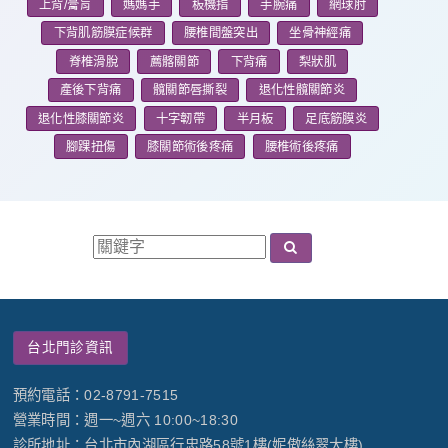
上背/膏肓
媽媽手
板機指
手腕痛
網球肘
下背肌筋膜症候群
腰椎間盤突出
坐骨神經痛
脊椎滑脫
薦髂關節
下背痛
梨狀肌
產後下背痛
髖關節唇撕裂
退化性髖關節炎
退化性膝關節炎
十字韌帶
半月板
足底筋膜炎
腳踝扭傷
膝關節術後疼痛
腰椎術後疼痛
台北門診資訊
預約電話：02-8791-7515
營業時間：週一~週六 10:00~18:30
診所地址：台北市內湖區行忠路58號1樓(妮傲絲翠大樓)