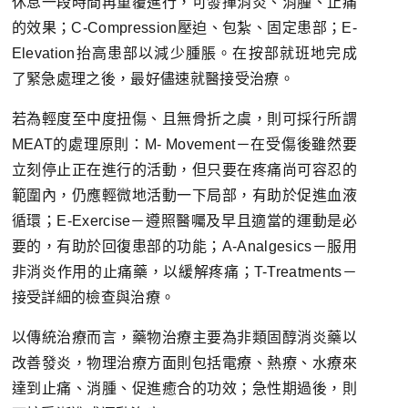
休息一段時間再重覆進行，可發揮消炎、消腫、止痛
的效果；C-Compression壓迫、包紮、固定患部；E-
Elevation抬高患部以減少腫脹。在按部就班地完成
了緊急處理之後，最好儘速就醫接受治療。
若為輕度至中度扭傷、且無骨折之虞，則可採行所謂
MEAT的處理原則：M- Movement－在受傷後雖然要
立刻停止正在進行的活動，但只要在疼痛尚可容忍的
範圍內，仍應輕微地活動一下局部，有助於促進血液
循環；E-Exercise－遵照醫囑及早且適當的運動是必
要的，有助於回復患部的功能；A-Analgesics－服用
非消炎作用的止痛藥，以緩解疼痛；T-Treatments－
接受詳細的檢查與治療。
以傳統治療而言，藥物治療主要為非類固醇消炎藥以
改善發炎，物理治療方面則包括電療、熱療、水療來
達到止痛、消腫、促進癒合的功效；急性期過後，則