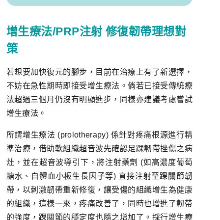
增生療法/PRP注射 修復韌帶理想對
策
若想要加快復元的腳步，目前在治療上有了新選擇，
不妨在急性期時即接受增生療法。倘若已接受傳統療
法超過三個月仍沒有明顯進步，同樣亦建議考慮嘗試
增生療法。
所謂增生療法 (prolotherapy) 係針對疼痛根源進行精
準治療，借助軟組織超音波先確認足踝韌帶挫傷之病
灶，並在超音波導引下，將注射藥劑 (如高濃度葡萄
糖水、自體血小板生長因子等) 直接注射至踝關節韌
帶，以刺激韌帶重新修復，讓受傷的組織增生為健康
的組織，這樣一來，疼痛改善了，同時也增進了韌帶
的強度，踝關節的穩定度也隨之增加了。採行增生療