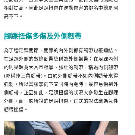
相對提高，因此足踝扭傷在運動傷害的排名中總是居
高不下。
腳踝扭傷多傷及外側韌帶
為了穩定踝關節，關節的內外側都有韌帶包覆連結。
在足踝外側的數條韌帶總稱為外側韌帶；在足踝內側
的則是較為大片且粗厚、強壯的韌帶，稱為內側韌帶
(亦稱作三角韌帶)。由於外側韌帶不如內側韌帶來得
強韌，所以當腳掌向下又同時內翻時，最容易傷到外
側韌帶，正因如此，足踝扭傷的狀況大多發生在腳踝
外側。而一般所說的足踝扭傷，正式的說法應為急性
韌帶挫傷。