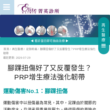
再
生
醫
療
◀ 看診當日即可抽血治療 ▶
首頁
/
再生醫療
/
足部疼痛
/
腳踝扭傷好了又反覆發生？PRP增生療法強化
韌帶
最近更新: 2026-07-29
腳踝扭傷好了又反覆發生？
PRP增生療法強化韌帶
運動傷害No.1：腳踝扭傷
運動傷害中以扭傷最為常見，其中，足踝由於關節的
活動度大，且須承受重量與壓力，使得受傷的風險也