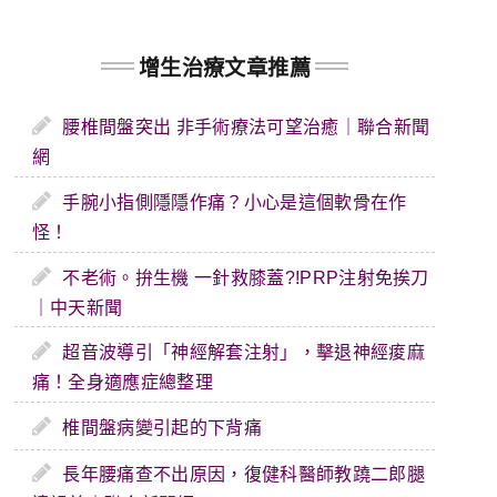
增生治療文章推薦
腰椎間盤突出 非手術療法可望治癒｜聯合新聞
網
手腕小指側隱隱作痛？小心是這個軟骨在作
怪！
不老術。拚生機 一針救膝蓋?!PRP注射免挨刀
｜中天新聞
超音波導引「神經解套注射」，擊退神經痠麻
痛！全身適應症總整理
椎間盤病變引起的下背痛
長年腰痛查不出原因，復健科醫師教蹺二郎腿