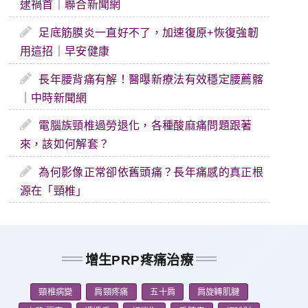
逮禍首｜聯合新聞網
足底筋膜炎一直好不了，加速復原+恢復強韌
用這招｜早安健康
長年腰背痛有解！醫曝新療法有效穩定腰薦髂
｜中時新聞網
電腦族頸椎過勞退化，各種酸麻痛問題跟著
來，該如何解套？
為何影像正常卻依舊頭痛？長年痛感的真正根
源在「頸椎」
增生PRP疼痛治療
頸椎病變
肩頸疼痛
五十肩
肩旋轉肌腱