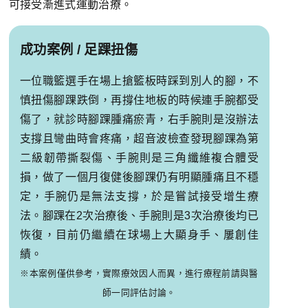
可接受漸進式運動治療。
成功案例 / 足踝扭傷
一位職籃選手在場上搶籃板時踩到別人的腳，不
慎扭傷腳踝跌倒，再撐住地板的時候連手腕都受
傷了，就診時腳踝腫痛瘀青，右手腕則是沒辦法
支撐且彎曲時會疼痛，超音波檢查發現腳踝為第
二級韌帶撕裂傷、手腕則是三角纖維複合體受
損，做了一個月復健後腳踝仍有明顯腫痛且不穩
定，手腕仍是無法支撐，於是嘗試接受增生療
法。腳踝在2次治療後、手腕則是3次治療後均已
恢復，目前仍繼續在球場上大顯身手、屢創佳
績。
※本案例僅供參考，實際療效因人而異，進行療程前請與醫
師一同評估討論。