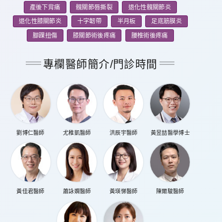
產後下背痛
髖關節唇撕裂
退化性髖關節炎
退化性膝關節炎
十字韌帶
半月板
足底筋膜炎
腳踝扭傷
膝關節術後疼痛
腰椎術後疼痛
專欄醫師簡介/門診時間
劉博仁醫師
尤稚凱醫師
洪辰宇醫師
黃昱喆醫學博士
黃佳君醫師
蕭詠嫻醫師
黃瑛悌醫師
陳爾駿醫師