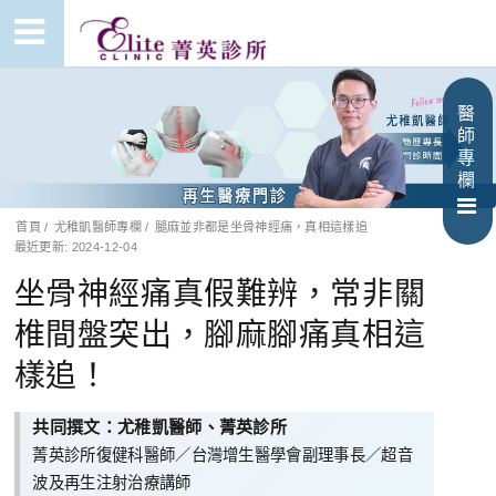
醫
師
專
欄
首頁
/
尤稚凱醫師專欄
/
腿麻並非都是坐骨神經痛，真相這樣追
最近更新: 2024-12-04
坐骨神經痛真假難辨，常非關
椎間盤突出，腳麻腳痛真相這
樣追！
共同撰文：尤稚凱醫師、菁英診所
菁英診所復健科醫師／
台灣增生醫學會副理事長
／超音
波及再生注射治療講師