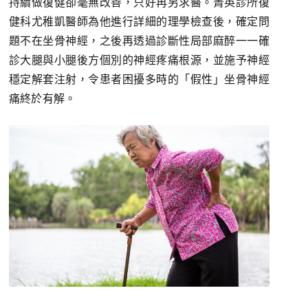
持續做復健卻毫無改善，只好再另求醫。菁英診所復
健科尤稚凱醫師為他進行詳細的理學檢查後，確定問
題不在坐骨神經，之後再透過診斷性局部麻醉一一確
診大腿與小腿後方個別的神經疼痛根源，並施予神經
穩定解套注射，令患者困擾多時的「假性」坐骨神經
痛終於有解。