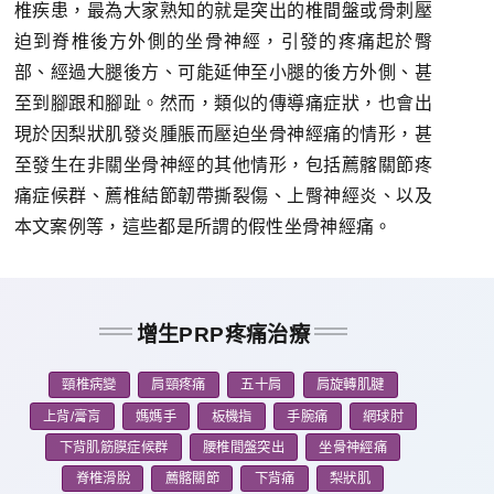
椎疾患，最為大家熟知的就是突出的椎間盤或骨刺壓
迫到脊椎後方外側的坐骨神經，引發的疼痛起於臀
部、經過大腿後方、可能延伸至小腿的後方外側、甚
至到腳跟和腳趾。然而，類似的傳導痛症狀，也會出
現於因梨狀肌發炎腫脹而壓迫坐骨神經痛的情形，甚
至發生在非關坐骨神經的其他情形，包括薦髂關節疼
痛症候群、薦椎結節韌帶撕裂傷、上臀神經炎、以及
本文案例等，這些都是所謂的假性坐骨神經痛。
增生PRP疼痛治療
頸椎病變
肩頸疼痛
五十肩
肩旋轉肌腱
上背/膏肓
媽媽手
板機指
手腕痛
網球肘
下背肌筋膜症候群
腰椎間盤突出
坐骨神經痛
脊椎滑脫
薦髂關節
下背痛
梨狀肌