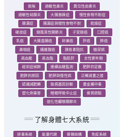
氣喘
過敏性鼻炎
異位性皮膚炎
過敏性結膜炎
大腸激躁症
慢性食物不耐症
腸漏症
腸漏症與慢性食物不耐
乾燥症
硬皮症
類風濕性關節炎
子宮頸癌
口腔癌
乳癌
大腸直腸癌
卵巢癌
肝癌
肺癌
鼻咽癌
攝護腺癌
胰島素阻抗
糖尿病
高血壓
高血脂
脂肪肝
女性更年期
經前症候群
連續血糖監測
肥胖的定義
肥胖的原因
肥胖與慢性病
正確減重之道
認識減肥藥
致病基因診斷
重金屬中毒
塑化劑毒害
睡眠呼吸中止症
骨質疏鬆
退化性顳顎關節炎
了解身體七大系統
排毒系統
能量代謝
骨骼結構
免疫系統