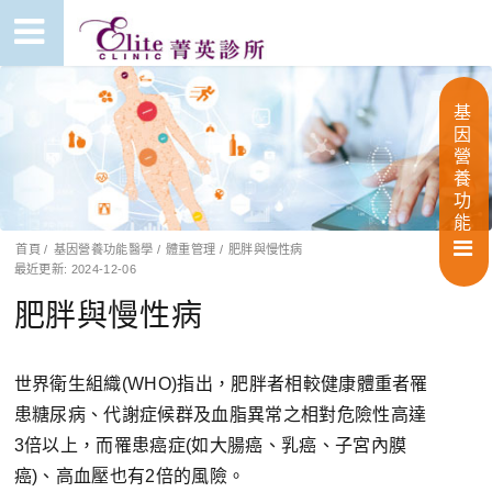
基
因
營
養
功
能
首頁
/
基因營養功能醫學
/
體重管理
/
肥胖與慢性病
最近更新: 2024-12-06
肥胖與慢性病
世界衛生組織(WHO)指出，肥胖者相較健康體重者罹
患糖尿病、代謝症候群及血脂異常之相對危險性高達
3倍以上，而罹患癌症(如大腸癌、乳癌、子宮內膜
癌)、高血壓也有2倍的風險。