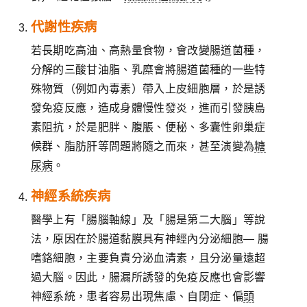
代謝性疾病
若長期吃高油、高熱量食物，會改變腸道菌種，
分解的三酸甘油脂、乳糜會將腸道菌種的一些特
殊物質（例如內毒素）帶入上皮細胞層，於是誘
發免疫反應，造成身體慢性發炎，進而引發胰島
素阻抗，於是肥胖、腹脹、便秘、多囊性卵巢症
候群、脂肪肝等問題將隨之而來，甚至演變為
糖
尿病
。
神經系統疾病
醫學上有「腸腦軸線」及「腸是第二大腦」等說
法，原因在於腸道黏膜具有神經內分泌細胞— 腸
嗜鉻細胞，主要負責分泌血清素，且分泌量遠超
過大腦。因此，腸漏所誘發的免疫反應也會影響
神經系統，患者容易出現焦慮、自閉症、偏
頭