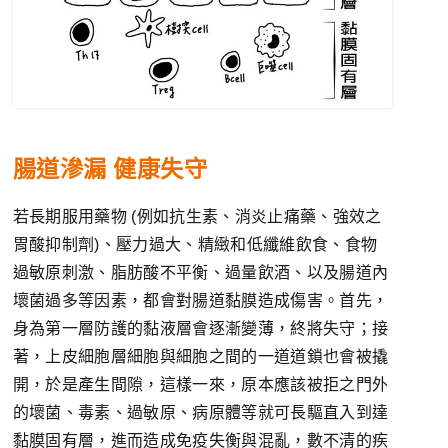
腸道滲漏 健康失守
若長期服用藥物 (例如抗生素、消炎止痛藥、強效之
胃酸抑制劑)、壓力過大、精緻和低纖維飲食、食物
過敏原刺激、脂肪酸不平衡、過量飲酒、以及腸道內
壞菌過多等因素，都會對腸道黏膜造成傷害。首先，
身為第一層防護的黏液層會逐漸變薄，終將失守；接
著，上皮細胞層細胞與細胞之間的一道道鎖也會被撬
開，於是產生間隙，這樣一來，原本應該被拒之門外
的壞菌、毒素、過敏原、病原體等就可長驅直入到達
黏膜固有層，進而造成免疫失衡與混亂，數不清的疾