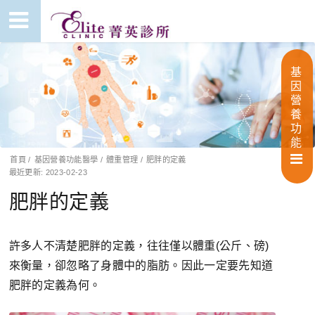
基
因
營
養
功
能
首頁
/
基因營養功能醫學
/
體重管理
/
肥胖的定義
最近更新: 2023-02-23
肥胖的定義
許多人不清楚肥胖的定義，往往僅以體重(公斤、磅)
來衡量，卻忽略了身體中的脂肪。因此一定要先知道
肥胖的定義為何。