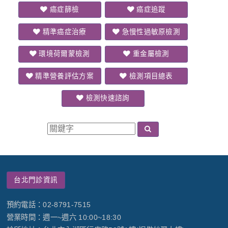
癌症篩檢
癌症追蹤
精準癌症治療
急慢性過敏原檢測
環境荷爾蒙檢測
重金屬檢測
精準營養評估方案
檢測項目總表
檢測快速諮詢
台北門診資訊
預約電話：02-8791-7515
營業時間：週一~週六 10:00~18:30