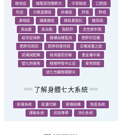
硬皮症
類風濕性關節炎
子宮頸癌
口腔癌
乳癌
大腸直腸癌
卵巢癌
肝癌
肺癌
鼻咽癌
攝護腺癌
胰島素阻抗
糖尿病
高血壓
高血脂
脂肪肝
女性更年期
經前症候群
連續血糖監測
肥胖的定義
肥胖的原因
肥胖與慢性病
正確減重之道
認識減肥藥
致病基因診斷
重金屬中毒
塑化劑毒害
睡眠呼吸中止症
骨質疏鬆
退化性顳顎關節炎
了解身體七大系統
排毒系統
能量代謝
骨骼結構
免疫系統
運輸系統
訊息傳導
消化系統