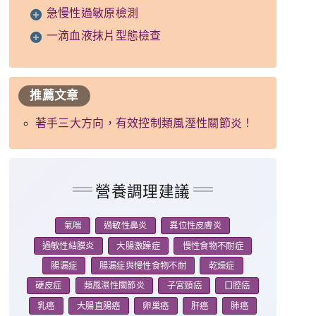
急慢性過敏原檢測
一滴血液抹片型態檢查
推薦文章
著手三大方向，有效控制類風溼性關節炎！
營養調理建議
氣喘
過敏性鼻炎
異位性皮膚炎
過敏性結膜炎
大腸激躁症
慢性食物不耐症
腸漏症
腸漏症與慢性食物不耐
乾燥症
硬皮症
類風濕性關節炎
子宮頸癌
口腔癌
乳癌
大腸直腸癌
卵巢癌
肝癌
肺癌