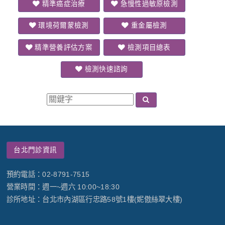
精準癌症治療
急慢性過敏原檢測
環境荷爾蒙檢測
重金屬檢測
精準營養評估方案
檢測項目總表
檢測快速諮詢
台北門診資訊
預約電話：02-8791-7515
營業時間：週一~週六 10:00~18:30
診所地址：台北市內湖區行忠路58號1樓(妮傲絲翠大樓)