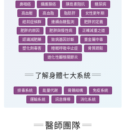
鼻咽癌
攝護腺癌
胰島素阻抗
糖尿病
高血壓
高血脂
脂肪肝
女性更年期
經前症候群
連續血糖監測
肥胖的定義
肥胖的原因
肥胖與慢性病
正確減重之道
認識減肥藥
致病基因診斷
重金屬中毒
塑化劑毒害
睡眠呼吸中止症
骨質疏鬆
退化性顳顎關節炎
了解身體七大系統
排毒系統
能量代謝
骨骼結構
免疫系統
運輸系統
訊息傳導
消化系統
醫師團隊