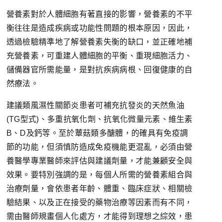
營養素對於人體細胞有著直接的影響，營養素的不平
衡往往是造成疾病或功能性問題的根本原因，因此，
透過檢驗精準地了解營養素失衡的缺口，並正確地補
充營養素，可重建人體細胞的平衡、重現細胞活力、
儲備器官所需能量，是對抗疾病病根、回復健康的自
然療法。
建議類風濕性關節炎患者可補充抗發炎的天然魚油
(TG型式)、多重抗氧化劑、抗氧化微量元素、維生素
B、D及鈣等。至於蕈菇類多醣體，的確具有免疫調
節的功能，但須慎防造成免疫機能更混亂，必須由營
養醫學專業醫師來評估與建議劑量，才能兼顧安全與
效果。要特別強調的是，每個人所需的營養素組合與
治療劑量，會依患者年齡、體重、臨床症狀、相關檢
驗結果、以及正在接受的藥物治療等因素而有不同，
需由醫師規畫個人化處方，才能得到理想之綜效，患