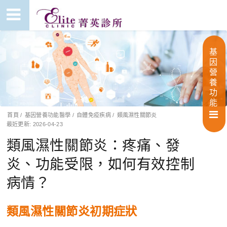
基
因
營
養
功
能
首頁
/
基因營養功能醫學
/
自體免疫疾病
/
類風濕性關節炎
最近更新: 2026-04-23
類風濕性關節炎：疼痛、發
炎、功能受限，如何有效控制
病情？
類風濕性關節炎初期症狀