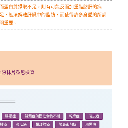
而蛋白質攝取不足，則有可能反而加重脂肪肝的病
足，無法解離肝臟中的脂肪，而使得許多身體的所謂
關重要。
血液抹片型態檢查
腸漏症
腸漏症與慢性食物不耐
乾燥症
硬皮症
肺癌
鼻咽癌
攝護腺癌
胰島素阻抗
糖尿病