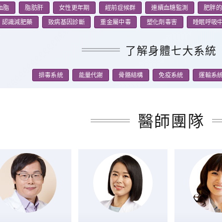
血脂
脂肪肝
女性更年期
經前症候群
連續血糖監測
肥胖的
認識減肥藥
致病基因診斷
重金屬中毒
塑化劑毒害
睡眠呼吸
了解身體七大系統
排毒系統
能量代謝
骨骼結構
免疫系統
運輸系
醫師團隊