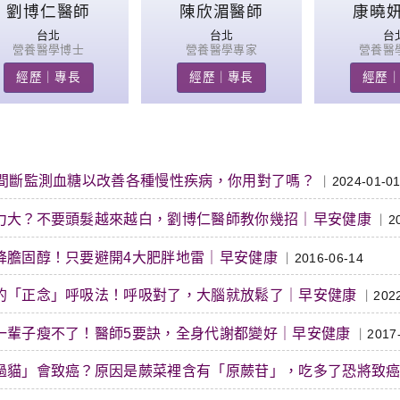
劉博仁醫師
陳欣湄醫師
康曉
台北
台北
台
營養醫學博士
營養醫學專家
營養醫
經歷｜專長
經歷｜專長
經歷
不間斷監測血糖以改善各種慢性疾病，你用對了嗎？
｜2024-01-0
力大？不要頭髮越來越白，劉博仁醫師教你幾招｜早安健康
｜20
降膽固醇！只要避開4大肥胖地雷｜早安健康
｜2016-06-14
的「正念」呼吸法！呼吸對了，大腦就放鬆了｜早安健康
｜2022
一輩子瘦不了！醫師5要訣，全身代謝都變好｜早安健康
｜2017-
過貓」會致癌？原因是蕨菜裡含有「原蕨苷」，吃多了恐將致