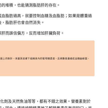
肪的堆積，也能猜測脂肪肝的存在。
或血脂肪過高，就要控制血糖及血脂肪；如果是體重過
後，脂肪肝也會自然消失。
保肝而誤信偏方，反而增加肝臟負荷。
測儀，是藉由儀器上的軟針，來量測皮膚下組織液內的葡萄糖濃度，且將數值彙總成血糖曲線圖，
氧化劑及天然魚油等等，都有不錯之效果。營養素對於