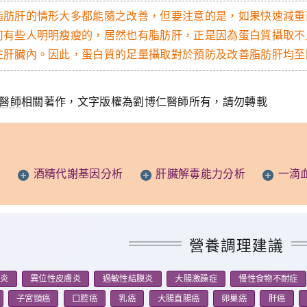
脂肪肝的情形大多都能隨之改善，但要注意的是，如果快速減重
何有些人明明瘦瘦的，居然也有脂肪肝，正是因為蛋白質攝取不
在肝臟內。因此，蛋白質的足量攝取對於預防及改善脂肪肝均至
醫師
相關著作，文字版權為劉博仁醫師所有，請勿轉載
測
酒精代謝基因分析
肝臟解毒能力分析
一滴
營養調理建議
鼻炎
異位性皮膚炎
過敏性結膜炎
大腸激躁症
慢性食物不耐症
子宮頸癌
口腔癌
乳癌
大腸直腸癌
卵巢癌
肝癌