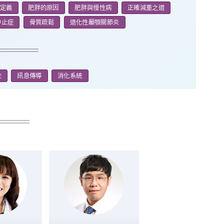
定義
肥胖的原因
肥胖與慢性病
正確減重之道
中止症
骨質疏鬆
退化性顳顎關節炎
統
訊息傳導
消化系統