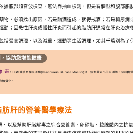
依據腹部超音波檢查，無法靠抽血檢測，但是看體型和腹部脂
藥物，必須找出原因，若是酗酒造成，就得戒酒；若是糖尿病
運動；因急性肝炎或慢性肝炎而引起的脂肪肝通常在肝炎治療
包括營養調理、以及減重、運動等生活調理，尤其千萬別為了
測，協助您增進健康
索計畫
：CGM連續血糖監測儀(Continuous Glucose Monitor)是一個瓶蓋大小的監
血糖變化。
脂肪肝的營養醫學療法
群、以及幫助肝臟解毒之綜合營養素、卵磷脂、粒腺體內之抗