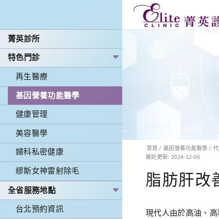
菁英診所
特色門診
再生醫療
基因營養功能醫學
健康管理
美容醫學
首頁
/
基因營養功能醫學
/
代
婦科私密健康
最近更新: 2024-12-06
繆斯女神雷射除毛
脂肪肝改
全省服務地點
台北預約資訊
現代人由於高油、高