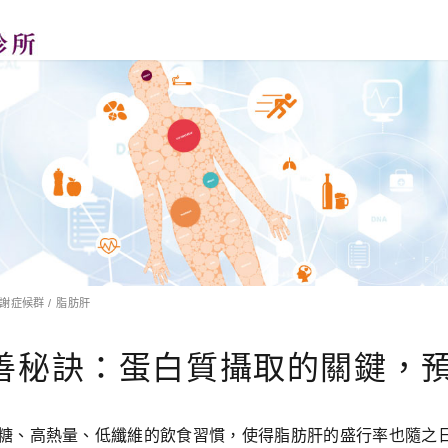
謝症候群
/
脂肪肝
善秘訣：蛋白質攝取的關鍵，
糖、高熱量、低纖維的飲食習慣，使得脂肪肝的盛行率也隨之