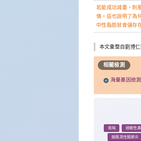
若能成功減重，則
情。這也說明了為
中性脂肪就會儲存
本文彙整自
劉博仁
相關檢測
海量基因檢
氣喘
過敏性
類風濕性關節炎