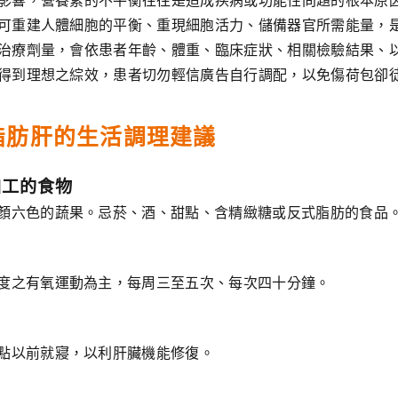
影響，營養素的不平衡往往是造成疾病或功能性問題的根本原
可重建人體細胞的平衡、重現細胞活力、儲備器官所需能量，
治療劑量，會依患者年齡、體重、臨床症狀、相關檢驗結果、
得到理想之綜效，患者切勿輕信廣告自行調配，以免傷荷包卻
脂肪肝的生活調理建議
加工的食物
顏六色的蔬果。忌菸、酒、甜點、含精緻糖或反式脂肪的食品
度之有氧運動為主，每周三至五次、每次四十分鐘。
點以前就寢，以利肝臟機能修復。