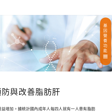
基
因
營
養
功
能
預防與改善脂肪肝
日益增加。據統計國內成年人每四人就有一人患有脂肪