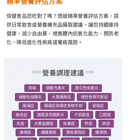
精準營養評估方案
保健食品您吃對了嗎？透過精準營養評估方案，提
供日常飲食或營養補充品攝取建議，讓您持續維持
健康，減少自由基、增進體內抗氧化能力、預防老
化，降低退化性疾病或罹病風險。
營養調理建議
氣喘
過敏性鼻炎
異位性皮膚炎
過敏性結膜炎
大腸激躁症
慢性食物不耐症
腸漏症
腸漏症與慢性食物不耐
乾燥症
硬皮症
類風濕性關節炎
子宮頸癌
口腔癌
乳癌
大腸直腸癌
卵巢癌
肝癌
肺癌
鼻咽癌
攝護腺癌
胰島素阻抗
糖尿病