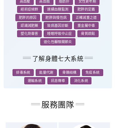
高血壓
高血脂
脂肪肝
女性更年期
經前症候群
連續血糖監測
肥胖的定義
肥胖的原因
肥胖與慢性病
正確減重之道
認識減肥藥
致病基因診斷
重金屬中毒
塑化劑毒害
睡眠呼吸中止症
骨質疏鬆
退化性顳顎關節炎
了解身體七大系統
排毒系統
能量代謝
骨骼結構
免疫系統
運輸系統
訊息傳導
消化系統
服務團隊