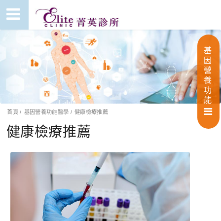
基
因
營
養
功
能
首頁
/
基因營養功能醫學
/
健康檢療推薦
健康檢療推薦