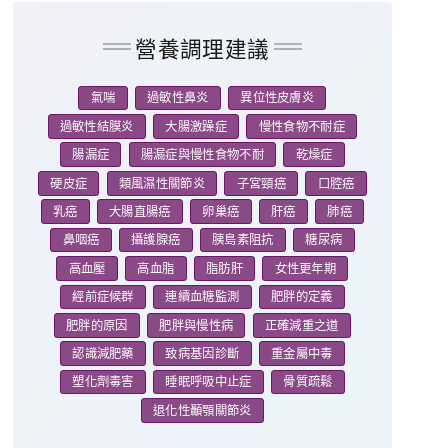
營養調理建議
氣喘
過敏性鼻炎
異位性皮膚炎
過敏性結膜炎
大腸激躁症
慢性食物不耐症
腸漏症
腸漏症與慢性食物不耐
乾燥症
硬皮症
類風濕性關節炎
子宮頸癌
口腔癌
乳癌
大腸直腸癌
卵巢癌
肝癌
肺癌
鼻咽癌
攝護腺癌
胰島素阻抗
糖尿病
高血壓
高血脂
脂肪肝
女性更年期
經前症候群
連續血糖監測
肥胖的定義
肥胖的原因
肥胖與慢性病
正確減重之道
認識減肥藥
致病基因診斷
重金屬中毒
塑化劑毒害
睡眠呼吸中止症
骨質疏鬆
退化性顳顎關節炎