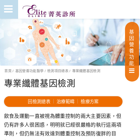
基
因
營
養
功
能
首頁
/
基因營養功能醫學
/
檢測項目總表
/
專業纖體基因檢測
專業纖體基因檢測
回檢測總表
｜
治療範疇
｜
檢療方案
飲食及運動一直被視為體重控制的兩大主要因素，但
仍有許多人很困惑，明明就已經很嚴格的執行這兩項
準則，但仍無法有效達到體重控制及預防復胖的目