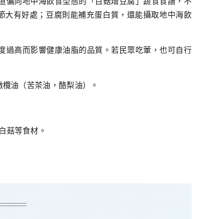
道偏向地中海飲食型態的「百菇燴豆腐」蔬食食譜，不
節大有好處；豆腐則能補充蛋白質，還能攝取地中海飲
度過高而影響健康油脂的品質。若民眾吃葷，也可自行
橄欖油（苦茶油，酪梨油）。
白菇等食材。