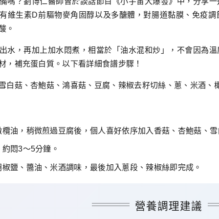
備嗎？劉博仁醫師曾於談話節目《小宇宙大爆發》中，分享一
有維生素D前驅物麥角固醇以及多醣體，對腸道黏膜、免疫調
酸。
出水，再加上加水悶煮，相當於「油水混和炒」，不會因為溫
材，補充蛋白質。以下看詳細食譜步驟！
雪白菇、杏鮑菇、鴻喜菇、豆腐、辣椒去籽切絲、蔥、米酒、
橄欖油，稍微煎過豆腐後，個人喜好依序加入香菇、杏鮑菇、雪
約悶3～5分鐘。
胡椒鹽、醬油、米酒調味，最後加入蔥段、辣椒絲即完成。
營養調理建議