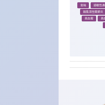
氣喘
過敏性
類風濕性關節炎
高血壓
高