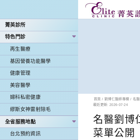
菁英診所
特色門診
再生醫療
基因營養功能醫學
健康管理
美容醫學
婦科私密健康
首頁
/
劉博仁醫師專欄
/
名醫
最近更新: 2026-07-24
繆斯女神雷射除毛
名醫劉博
全省服務地點
菜單公開
台北預約資訊