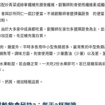
搭配炒青菜或綠拿鐵補充膳食纖維，劉醫師則會使用纖維素或纖
，會與診所同仁一起訂便當。不過劉醫師會選擇偏蔬食 的便當
澱粉。
。由於大多家中成員都吃素，劉醫師在家也多選擇蔬食為主，並
添加豆腐、毛豆補充蛋白質。
肉、雞蛋外，平時多食用中小型魚類居多，最常煮的中型魚類
鯖魚等。調味方面，則會使用鹽、少量醬油（少量）以及蔥、
水果較甜，若血糖正常，一天吃2份水果即可。若已是糖尿病
下。
子、鈣質，增加睡眠品質。