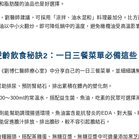
和脂肪酸的油品也是好選擇。
，劉醫師建議，可採用「涼拌、油水混和」料理最加分。比方
油以中小火翻炒，即可降低鍋中的溫度，避免橄欖油受高溫影
逆齡飲食秘訣2：一日三餐菜單必備這些
《劉博仁醫師療心室》中分享自己的一日三餐菜單，並細細講
幫助排尿、預防腎結石，排出累積在體內的塑化劑。
00～300ml的常溫水，搭配益生菌、魚油，吃素的民眾可選
則能幫助調理腸道環境。魚油富含能抗發炎的EDA、對大腦、
能促進膽汁排放、排出膽砂，較不容引起膽結石。
雜糧饅頭，搭配蒸雞蛋、無糖豆漿，無糖豆漿中可適量添加黑芝