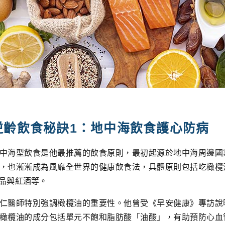
逆齡飲食秘訣1：地中海飲食護心防病
中海型飲食是他最推薦的飲食原則，最初起源於地中海周邊國
，也漸漸成為風靡全世界的健康飲食法，具體原則包括吃橄欖
品與紅酒等。
仁醫師特別強調橄欖油的重要性。他曾受《早安健康》專訪說
橄欖油的成分包括單元不飽和脂肪酸「油酸」，有助預防心血