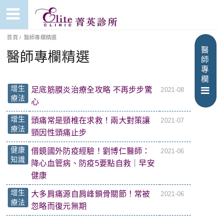
首頁
/
醫師專欄精選
醫
醫師專欄精選
師
專
欄
增生
足底筋膜炎治療全攻略 不再步步驚
2021-08
療法
心
增生
頭痛常是頸椎在求救！兩大對策讓
2021-07
療法
頸因性頭痛止步
健康
借鏡國外防疫經驗！劉博仁醫師：
2021-06
知識
降心血管病、防疫5要點自救｜早安
健康
增生
大多肩痛源自肩峰鎖骨關節！常被
2021-06
療法
忽略而復元無期