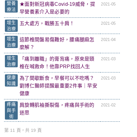
營養
★面對新冠病毒Covid-19威脅，提
2021-05
療法
早營養素介入是必要的
增生
五大處方，戰勝五十肩！
2021-05
治療
增生
這節椎間盤易傷難好，腰痛腿麻怎
2021-04
治療
麼解？
增生
「痛到離職」的膏肓痛，原來是頸
2021-03
治療
椎在喊救命！他靠PRP找回人生
健康
為了間歇斷食，早餐可以不吃嗎？
2021-03
知識
劉博仁醫師提醒最重要2件事｜早安
健康
疼痛
肩旋轉肌袖撕裂傷，疼痛與手術的
2021-02
與手
迷思
術
第 11 頁，共 19 頁