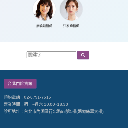
康曉妍醫師
江家瑋醫師
台北門診資訊
預約電話：02-8791-7515
營業時間：週一~週六 10:00~18:30
診所地址：台北市內湖區行忠路58號1樓(妮傲絲翠大樓)