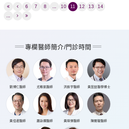
6
7
8
...
10
11
12
13
14
...
專欄醫師簡介/門診時間
劉博仁醫師
尤稚凱醫師
洪辰宇醫師
黃昱喆醫學博士
黃佳君醫師
蕭詠嫻醫師
黃瑛悌醫師
陳爾駿醫師