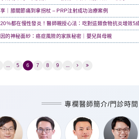
享｜膝關節痛到拿拐杖 – PRP注射成功治療案例
20％都在慢性發炎！醫師親授心法：吃對這類食物抗炎增效5
基因的神秘面紗：癌症風險的家族秘密｜嬰兒與母親
...
5
6
7
8
9
...
專欄醫師簡介/門診時間