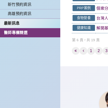
新竹預約資訊
PRP案例
個案分
高雄預約資訊
食物營養
台灣人
最新訊息
健康知識
解開
醫師專欄精選
第 6 頁，共 19 頁
1
2
3