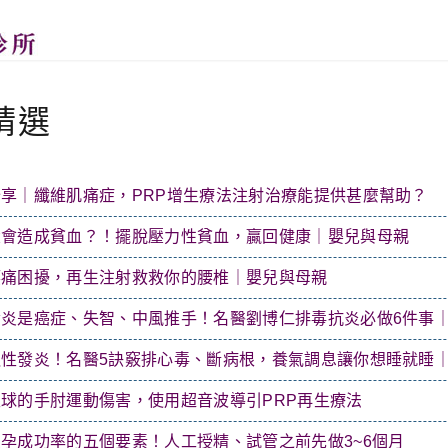
精選
享｜纖維肌痛症，PRP增生療法注射治療能提供甚麼幫助？
大會造成貧血？！擺脫壓力性貧血，贏回健康｜嬰兒與母親
腰痛困擾，再生注射救救你的腰椎｜嬰兒與母親
發炎是癌症、失智、中風推手！名醫劉博仁排毒抗炎必做6件事
慢性發炎！名醫5訣竅排心毒、斷病根，養氣調息讓你想睡就睡
球的手肘運動傷害，使用超音波導引PRP再生療法
孕成功率的五個要素！人工授精、試管之前先做3~6個月