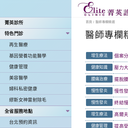
菁英診所
首頁
/
醫師專欄精選
醫師專欄
特色門診
再生醫療
增生療法
基因營養功能醫學
個案分
健康管理
健康知識
壓力
美容醫學
腰痛治療
擺脫
婦科私密健康
慢性發炎
慢性
繆斯女神雷射除毛
慢性發炎
終結
全省服務地點
增生療法
高爾夫
台北預約資訊
健康管理
提高受