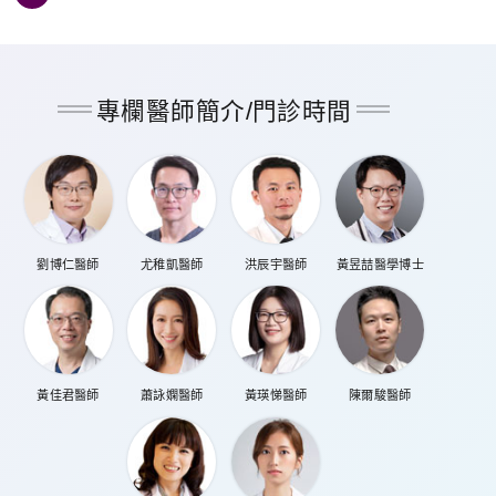
專欄醫師簡介/門診時間
劉博仁醫師
尤稚凱醫師
洪辰宇醫師
黃昱喆醫學博士
黃佳君醫師
蕭詠嫻醫師
黃瑛悌醫師
陳爾駿醫師