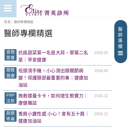
首頁
/
醫師專欄精選
醫
醫師專欄精選
師
專
欄
食物
抗癌蔬菜第一名是大蒜，那第二名
2016-02
營養
是｜早安健康
頸椎
低頭滑手機，小心滑出頸關節病
2016-02
健康
變！保護頸部最重要的事｜健康加
油站
PRP
挽救膝蓋卡卡，如何增生軟實力｜
2015-12
注射
康健雜誌
肩膀
香肩小露性感 小心！會有五十肩｜
2015-12
疼痛
健康加油站