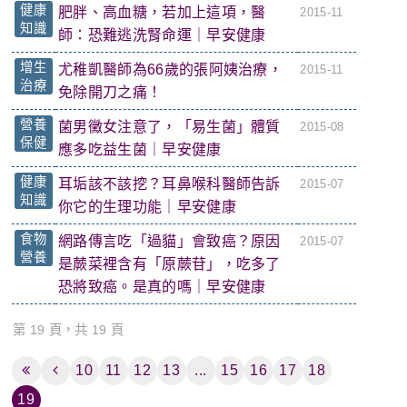
健康
肥胖、高血糖，若加上這項，醫
2015-11
知識
師：恐難逃洗腎命運｜早安健康
增生
尤稚凱醫師為66歲的張阿姨治療，
2015-11
治療
免除開刀之痛！
營養
菌男黴女注意了，「易生菌」體質
2015-08
保健
應多吃益生菌｜早安健康
健康
耳垢該不該挖？耳鼻喉科醫師告訴
2015-07
知識
你它的生理功能｜早安健康
食物
網路傳言吃「過貓」會致癌？原因
2015-07
營養
是蕨菜裡含有「原蕨苷」，吃多了
恐將致癌。是真的嗎｜早安健康
第 19 頁，共 19 頁
10
11
12
13
...
15
16
17
18
19