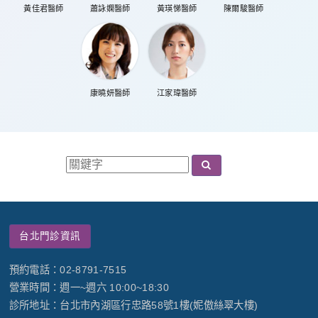
黃佳君醫師
蕭詠嫻醫師
黃瑛悌醫師
陳爾駿醫師
康曉妍醫師
江家瑋醫師
台北門診資訊
預約電話：02-8791-7515
營業時間：週一~週六 10:00~18:30
診所地址：台北市內湖區行忠路58號1樓(妮傲絲翠大樓)