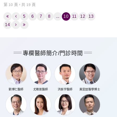
第 10 頁，共 19 頁
5
6
7
8
...
10
11
12
13
14
專欄醫師簡介/門診時間
劉博仁醫師
尤稚凱醫師
洪辰宇醫師
黃昱喆醫學博士