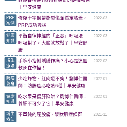
教你從排便7徵兆看腸胃的健檢報告
｜早安健康
PRP
修復十字韌帶撕裂傷並穩定膝蓋，
2022-03
案例
PRP成功救援
健康
平衡自律神經的「正念」呼吸法！
2022-03
知識
呼吸對了，大腦就放鬆了｜早安健
康
增生
手腕小指側隱隱作痛？小心是這個
2022-02
療法
軟骨在作怪！
防癌
少吃炸物、紅肉還不夠！劉博仁醫
2022-01
養身
師：防腸癌必吃這6種｜早安健康
健康
吃水果是傷肝陷阱？劉博仁醫師：
2022-01
知識
養肝不可少了它｜早安健康
增生
不單純的屁股痛 - 梨狀肌症候群
2021-11
療法