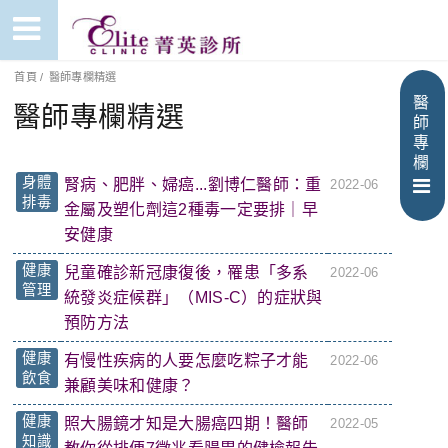
首頁
/
醫師專欄精選
醫
醫師專欄精選
師
專
欄
身體
腎病、肥胖、婦癌...劉博仁醫師：重
2022-06
排毒
金屬及塑化劑這2種毒一定要排｜早
安健康
健康
兒童確診新冠康復後，罹患「多系
2022-06
管理
統發炎症候群」（MIS-C）的症狀與
預防方法
健康
有慢性疾病的人要怎麼吃粽子才能
2022-06
飲食
兼顧美味和健康？
健康
照大腸鏡才知是大腸癌四期！醫師
2022-05
知識