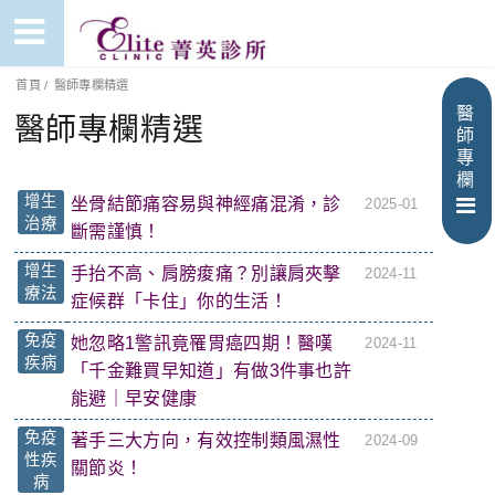
首頁
/
醫師專欄精選
醫
醫師專欄精選
師
專
欄
增生
坐骨結節痛容易與神經痛混淆，診
2025-01
治療
斷需謹慎！
增生
手抬不高、肩膀痠痛？別讓肩夾擊
2024-11
療法
症候群「卡住」你的生活！
免疫
她忽略1警訊竟罹胃癌四期！醫嘆
2024-11
疾病
「千金難買早知道」有做3件事也許
能避｜早安健康
免疫
著手三大方向，有效控制類風濕性
2024-09
性疾
關節炎！
病