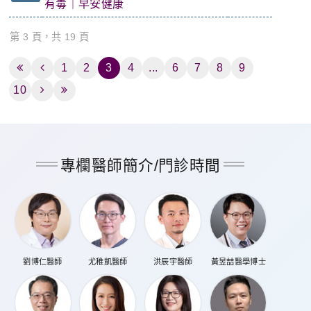
有毒｜早安健康
第 3 頁，共 19 頁
1
2
3
4
...
6
7
8
9
10
專欄醫師簡介/門診時間
劉博仁醫師
尤稚凱醫師
洪辰宇醫師
黃昱喆醫學博士