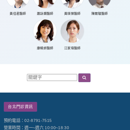
黃佳君醫師
蕭詠嫻醫師
黃瑛悌醫師
陳爾駿醫師
康曉妍醫師
江家瑋醫師
台北門診資訊
預約電話：02-8791-7515
營業時間：週一~週六 10:00~18:30