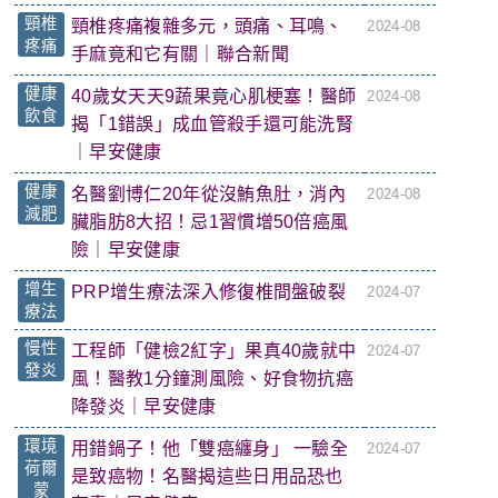
頸椎
頸椎疼痛複雜多元，頭痛、耳鳴、
2024-08
疼痛
手麻竟和它有關｜聯合新聞
健康
40歲女天天9蔬果竟心肌梗塞！醫師
2024-08
飲食
揭「1錯誤」成血管殺手還可能洗腎
｜早安健康
健康
名醫劉博仁20年從沒鮪魚肚，消內
2024-08
減肥
臟脂肪8大招！忌1習慣增50倍癌風
險｜早安健康
增生
PRP增生療法深入修復椎間盤破裂
2024-07
療法
慢性
工程師「健檢2紅字」果真40歲就中
2024-07
發炎
風！醫教1分鐘測風險、好食物抗癌
降發炎｜早安健康
環境
用錯鍋子！他「雙癌纏身」 一驗全
2024-07
荷爾
是致癌物！名醫揭這些日用品恐也
蒙