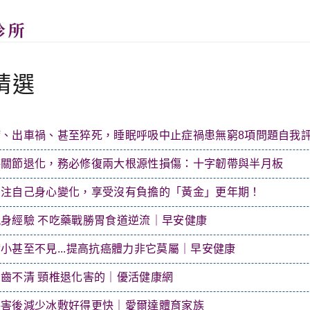
精選
病、出車禍、甚至猝死，睡眠呼吸中止症禍患無窮8項問題自我
膝關節退化，務必修復兩大根源性損傷：十字韌帶與半月板
關注自己身心變化，享受沒有負擔的「黃金」更年期！
身經驗 不吃藥戰勝胃食道逆流｜早安健康
小甚至不見...提高抗癌體力非它莫屬｜早安健康
齒不清 頸椎退化害的｜優活健康網
傷害後減少冰敷好得更快｜愛爾達體育家族