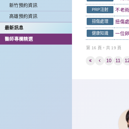
新竹預約資訊
PRP注射
不老術
高雄預約資訊
扭傷處理
扭傷處
最新訊息
健康知識
一位卵
醫師專欄精選
第 16 頁，共 19 頁
10
11
1