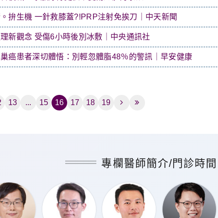
。拚生機 一針救膝蓋?!PRP注射免挨刀｜中天新聞
理新觀念 受傷6小時後別冰敷｜中央通訊社
巢癌患者深切體悟：別輕忽體脂48％的警訊｜早安健康
2
13
...
15
16
17
18
19
專欄醫師簡介/門診時間