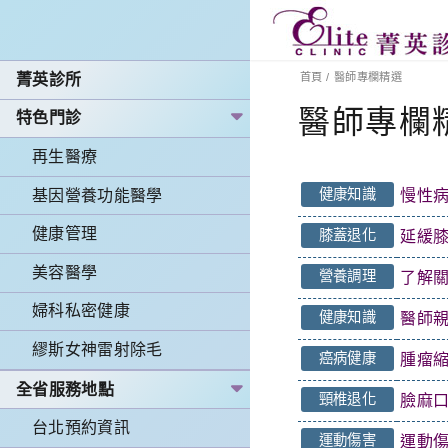
菁英診所
首頁
/
醫師專欄精選
醫師專欄
特色門診
再生醫療
健康知識
基因營養功能醫學
慢性
健康管理
膝蓋退化
延緩
美容醫學
營養調理
了解
婦科私密健康
健康知識
醫師親
繆斯女神雷射除毛
癌病健康
腫瘤縮
全省服務地點
頸椎退化
臉麻口
台北預約資訊
運動傷害
運動