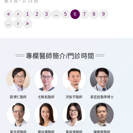
第 6 頁，共 19 頁
1
2
3
...
5
6
7
8
9
...
專欄醫師簡介/門診時間
劉博仁醫師
尤稚凱醫師
洪辰宇醫師
黃昱喆醫學博士
黃佳君醫師
蕭詠嫻醫師
黃瑛悌醫師
陳爾駿醫師