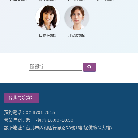
康曉妍醫師
江家瑋醫師
台北門診資訊
預約電話：02-8791-7515
營業時間：週一~週六 10:00~18:30
診所地址：台北市內湖區行忠路58號1樓(妮傲絲翠大樓)