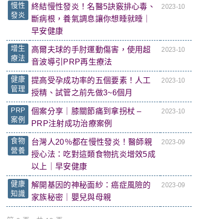
慢性
終結慢性發炎！名醫5訣竅排心毒、
2023-10
發炎
斷病根，養氣調息讓你想睡就睡｜
早安健康
增生
高爾夫球的手肘運動傷害，使用超
2023-10
療法
音波導引PRP再生療法
健康
提高受孕成功率的五個要素！人工
2023-10
管理
授精、試管之前先做3~6個月
PRP
個案分享｜膝關節痛到拿拐杖 –
2023-10
案例
PRP注射成功治療案例
食物
台灣人20％都在慢性發炎！醫師親
2023-09
營養
授心法：吃對這類食物抗炎增效5成
以上｜早安健康
健康
解開基因的神秘面紗：癌症風險的
2023-09
知識
家族秘密｜嬰兒與母親