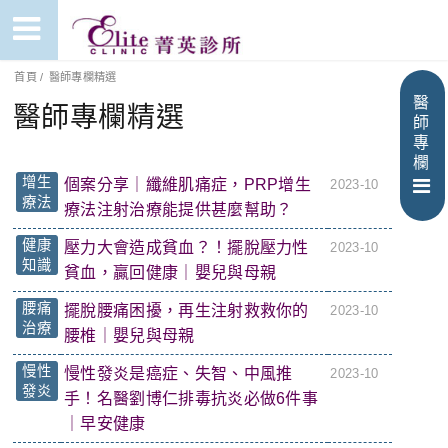
首頁
/
醫師專欄精選
醫
醫師專欄精選
師
專
欄
增生
個案分享｜纖維肌痛症，PRP增生
2023-10
療法
療法注射治療能提供甚麼幫助？
健康
壓力大會造成貧血？！擺脫壓力性
2023-10
知識
貧血，贏回健康｜嬰兒與母親
腰痛
擺脫腰痛困擾，再生注射救救你的
2023-10
治療
腰椎｜嬰兒與母親
慢性
慢性發炎是癌症、失智、中風推
2023-10
發炎
手！名醫劉博仁排毒抗炎必做6件事
｜早安健康