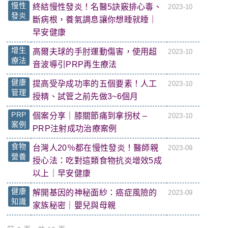
慢性
終結慢性發炎！名醫5訣竅排心毒、
2023-10
發炎
斷病根，養氣調息讓你想睡就睡｜
早安健康
增生
高爾夫球的手肘運動傷害，使用超
2023-10
療法
音波導引PRP再生療法
健康
提高受孕成功率的五個要素！人工
2023-10
管理
授精、試管之前先做3~6個月
PRP
個案分享｜膝關節痛到拿拐杖 –
2023-10
案例
PRP注射成功治療案例
食物
台灣人20％都在慢性發炎！醫師親
2023-09
營養
授心法：吃對這類食物抗炎增效5成
以上｜早安健康
健康
解開基因的神秘面紗：癌症風險的
2023-09
知識
家族秘密｜嬰兒與母親