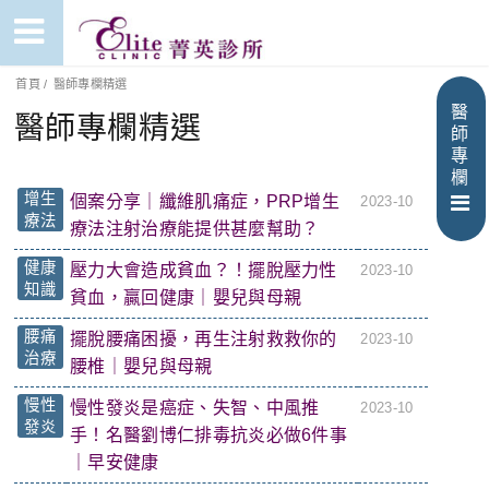
首頁
/
醫師專欄精選
醫
醫師專欄精選
師
專
欄
增生
個案分享｜纖維肌痛症，PRP增生
2023-10
療法
療法注射治療能提供甚麼幫助？
健康
壓力大會造成貧血？！擺脫壓力性
2023-10
知識
貧血，贏回健康｜嬰兒與母親
腰痛
擺脫腰痛困擾，再生注射救救你的
2023-10
治療
腰椎｜嬰兒與母親
慢性
慢性發炎是癌症、失智、中風推
2023-10
發炎
手！名醫劉博仁排毒抗炎必做6件事
｜早安健康