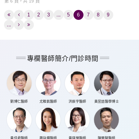
第 6 頁，共 19 頁
1
2
3
...
5
6
7
8
9
...
專欄醫師簡介/門診時間
劉博仁醫師
尤稚凱醫師
洪辰宇醫師
黃昱喆醫學博士
黃佳君醫師
蕭詠嫻醫師
黃瑛悌醫師
陳爾駿醫師