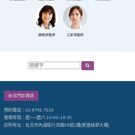
康曉妍醫師
江家瑋醫師
台北門診資訊
預約電話：02-8791-7515
營業時間：週一~週六 10:00~18:30
診所地址：台北市內湖區行忠路58號1樓(妮傲絲翠大樓)