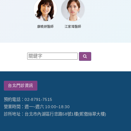
康曉妍醫師
江家瑋醫師
台北門診資訊
預約電話：02-8791-7515
營業時間：週一~週六 10:00~18:30
診所地址：台北市內湖區行忠路58號1樓(妮傲絲翠大樓)