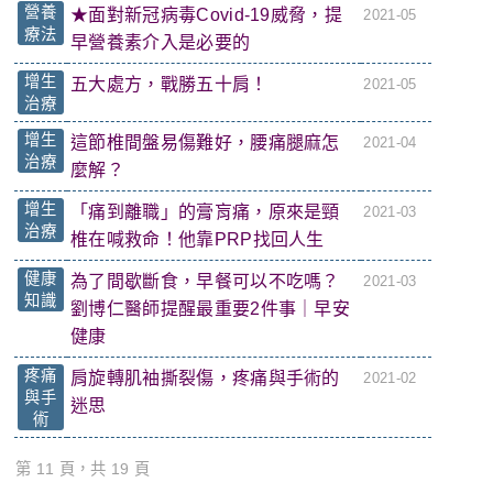
營養
★面對新冠病毒Covid-19威脅，提
2021-05
療法
早營養素介入是必要的
增生
五大處方，戰勝五十肩！
2021-05
治療
增生
這節椎間盤易傷難好，腰痛腿麻怎
2021-04
治療
麼解？
增生
「痛到離職」的膏肓痛，原來是頸
2021-03
治療
椎在喊救命！他靠PRP找回人生
健康
為了間歇斷食，早餐可以不吃嗎？
2021-03
知識
劉博仁醫師提醒最重要2件事｜早安
健康
疼痛
肩旋轉肌袖撕裂傷，疼痛與手術的
2021-02
與手
迷思
術
第 11 頁，共 19 頁