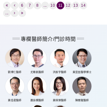
6
7
8
...
10
11
12
13
14
...
專欄醫師簡介/門診時間
劉博仁醫師
尤稚凱醫師
洪辰宇醫師
黃昱喆醫學博士
黃佳君醫師
蕭詠嫻醫師
黃瑛悌醫師
陳爾駿醫師