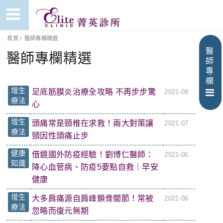
首頁
/
醫師專欄精選
醫
醫師專欄精選
師
專
欄
增生
足底筋膜炎治療全攻略 不再步步驚
2021-08
療法
心
增生
頭痛常是頸椎在求救！兩大對策讓
2021-07
療法
頸因性頭痛止步
健康
借鏡國外防疫經驗！劉博仁醫師：
2021-06
知識
降心血管病、防疫5要點自救｜早安
健康
增生
大多肩痛源自肩峰鎖骨關節！常被
2021-06
療法
忽略而復元無期