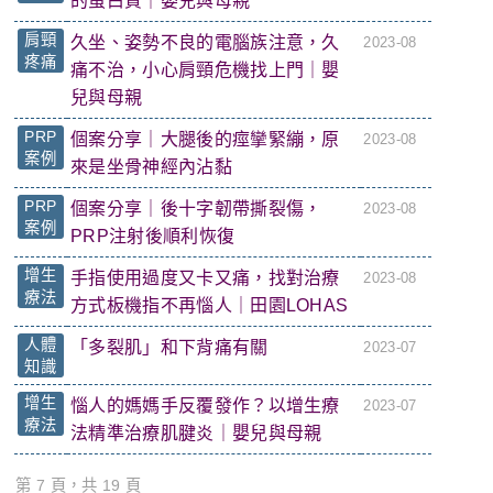
的蛋白質｜嬰兒與母親
肩頸
久坐、姿勢不良的電腦族注意，久
2023-08
疼痛
痛不治，小心肩頸危機找上門｜嬰
兒與母親
PRP
個案分享｜大腿後的痙攣緊繃，原
2023-08
案例
來是坐骨神經內沾黏
PRP
個案分享｜後十字韌帶撕裂傷，
2023-08
案例
PRP注射後順利恢復
增生
手指使用過度又卡又痛，找對治療
2023-08
療法
方式板機指不再惱人｜田園LOHAS
人體
「多裂肌」和下背痛有關
2023-07
知識
增生
惱人的媽媽手反覆發作？以增生療
2023-07
療法
法精準治療肌腱炎｜嬰兒與母親
第 7 頁，共 19 頁