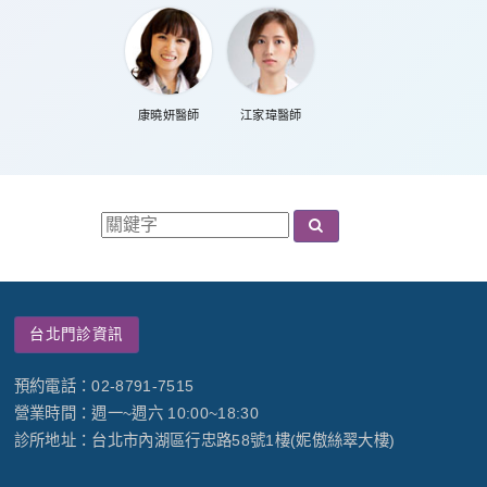
康曉妍醫師
江家瑋醫師
台北門診資訊
預約電話：02-8791-7515
營業時間：週一~週六 10:00~18:30
診所地址：台北市內湖區行忠路58號1樓(妮傲絲翠大樓)