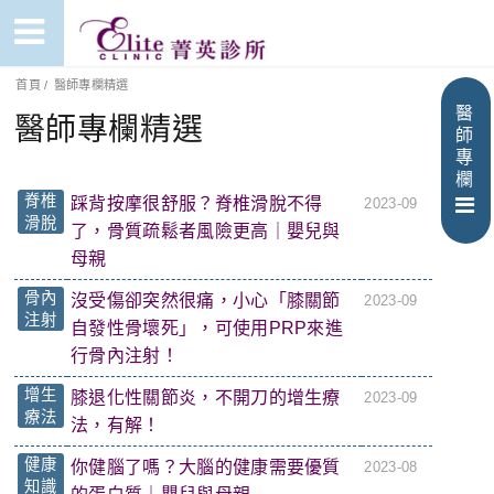
首頁
/
醫師專欄精選
醫
醫師專欄精選
師
專
欄
脊椎
踩背按摩很舒服？脊椎滑脫不得
2023-09
滑脫
了，骨質疏鬆者風險更高｜嬰兒與
母親
骨內
沒受傷卻突然很痛，小心「膝關節
2023-09
注射
自發性骨壞死」，可使用PRP來進
行骨內注射！
增生
膝退化性關節炎，不開刀的增生療
2023-09
療法
法，有解！
健康
你健腦了嗎？大腦的健康需要優質
2023-08
知識