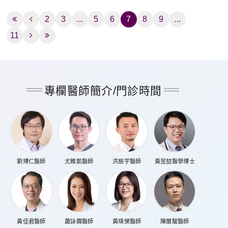
2
3
...
5
6
7
8
9
...
11
專欄醫師簡介/門診時間
劉博仁醫師
尤稚凱醫師
洪辰宇醫師
黃昱喆醫學博士
黃佳君醫師
蕭詠嫻醫師
黃瑛悌醫師
陳爾駿醫師