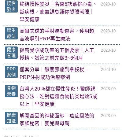
慢性
終結慢性發炎！名醫5訣竅排心毒、
2023-10
發炎
斷病根，養氣調息讓你想睡就睡｜
早安健康
增生
高爾夫球的手肘運動傷害，使用超
2023-10
療法
音波導引PRP再生療法
健康
提高受孕成功率的五個要素！人工
2023-10
管理
授精、試管之前先做3~6個月
PRP
個案分享｜膝關節痛到拿拐杖 –
2023-10
案例
PRP注射成功治療案例
食物
台灣人20％都在慢性發炎！醫師親
2023-09
營養
授心法：吃對這類食物抗炎增效5成
以上｜早安健康
健康
解開基因的神秘面紗：癌症風險的
2023-09
知識
家族秘密｜嬰兒與母親