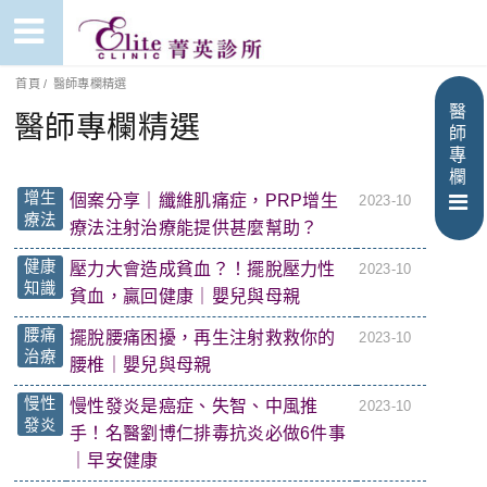
首頁
/
醫師專欄精選
醫
醫師專欄精選
師
專
欄
增生
個案分享｜纖維肌痛症，PRP增生
2023-10
療法
療法注射治療能提供甚麼幫助？
健康
壓力大會造成貧血？！擺脫壓力性
2023-10
知識
貧血，贏回健康｜嬰兒與母親
腰痛
擺脫腰痛困擾，再生注射救救你的
2023-10
治療
腰椎｜嬰兒與母親
慢性
慢性發炎是癌症、失智、中風推
2023-10
發炎
手！名醫劉博仁排毒抗炎必做6件事
｜早安健康