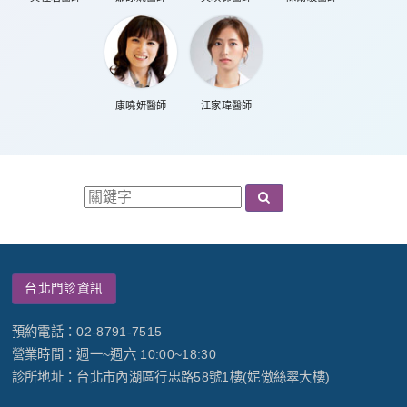
康曉妍醫師
江家瑋醫師
台北門診資訊
預約電話：02-8791-7515
營業時間：週一~週六 10:00~18:30
診所地址：台北市內湖區行忠路58號1樓(妮傲絲翠大樓)