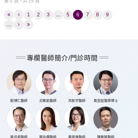
第 6 頁，共 19 頁
1
2
3
...
5
6
7
8
9
...
專欄醫師簡介/門診時間
劉博仁醫師
尤稚凱醫師
洪辰宇醫師
黃昱喆醫學博士
黃佳君醫師
蕭詠嫻醫師
黃瑛悌醫師
陳爾駿醫師