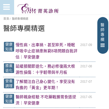
首頁
/
醫師專欄精選
醫
醫師專欄精選
師
專
欄
健康
慢性病、出車禍、甚至猝死，睡眠
2017-09
知識
呼吸中止症禍患無窮8項問題自我評
估｜早安健康
膝蓋
延緩膝關節退化，務必修復兩大根
2017-08
退化
源性損傷：十字韌帶與半月板
營養
了解關注自己身心變化，享受沒有
2017-07
調理
負擔的「黃金」更年期！
健康
醫師親身經驗 不吃藥戰勝胃食道逆
2017-05
知識
流｜早安健康