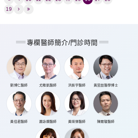
19
專欄醫師簡介/門診時間
劉博仁醫師
尤稚凱醫師
洪辰宇醫師
黃昱喆醫學博士
黃佳君醫師
蕭詠嫻醫師
黃瑛悌醫師
陳爾駿醫師