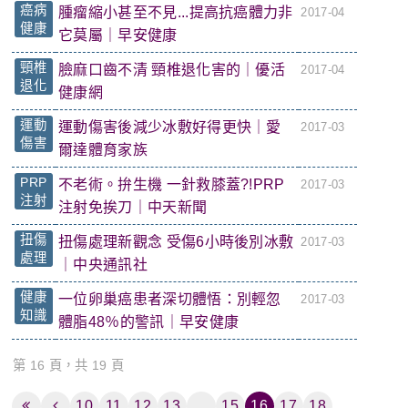
癌病
腫瘤縮小甚至不見...提高抗癌體力非
2017-04
健康
它莫屬｜早安健康
頸椎
臉麻口齒不清 頸椎退化害的｜優活
2017-04
退化
健康網
運動
運動傷害後減少冰敷好得更快｜愛
2017-03
傷害
爾達體育家族
PRP
不老術。拚生機 一針救膝蓋?!PRP
2017-03
注射
注射免挨刀｜中天新聞
扭傷
扭傷處理新觀念 受傷6小時後別冰敷
2017-03
處理
｜中央通訊社
健康
一位卵巢癌患者深切體悟：別輕忽
2017-03
知識
體脂48％的警訊｜早安健康
第 16 頁，共 19 頁
10
11
12
13
...
15
16
17
18