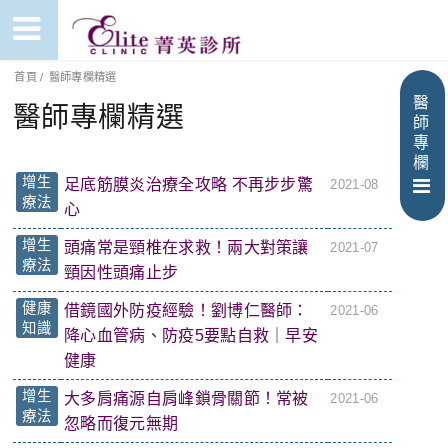
首頁
/
醫師專欄精選
醫
醫師專欄精選
師
專
欄
增生
足底筋膜炎治療全攻略 不再步步驚
2021-08
療法
心
增生
頭痛常是頸椎在求救！兩大對策讓
2021-07
療法
頸因性頭痛止步
健康
借鏡國外防疫經驗！劉博仁醫師：
2021-06
知識
降心血管病、防疫5要點自救｜早安
健康
增生
大多肩痛源自肩峰鎖骨關節！常被
2021-06
療法
忽略而復元無期