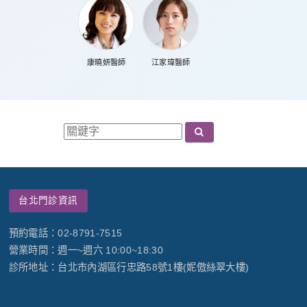
康曉妍醫師
江家瑋醫師
台北門診資訊
預約電話：02-8791-7515
營業時間：週一~週六 10:00~18:30
診所地址：台北市內湖區行忠路58號1樓(妮傲絲翠大樓)