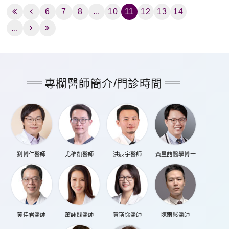
6
7
8
...
10
11
12
13
14
...
專欄醫師簡介/門診時間
劉博仁醫師
尤稚凱醫師
洪辰宇醫師
黃昱喆醫學博士
黃佳君醫師
蕭詠嫻醫師
黃瑛悌醫師
陳爾駿醫師