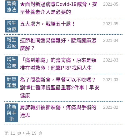
營養
★面對新冠病毒Covid-19威脅，提
2021-05
療法
早營養素介入是必要的
增生
五大處方，戰勝五十肩！
2021-05
治療
增生
這節椎間盤易傷難好，腰痛腿麻怎
2021-04
治療
麼解？
增生
「痛到離職」的膏肓痛，原來是頸
2021-03
治療
椎在喊救命！他靠PRP找回人生
健康
為了間歇斷食，早餐可以不吃嗎？
2021-03
知識
劉博仁醫師提醒最重要2件事｜早安
健康
疼痛
肩旋轉肌袖撕裂傷，疼痛與手術的
2021-02
與手
迷思
術
第 11 頁，共 19 頁