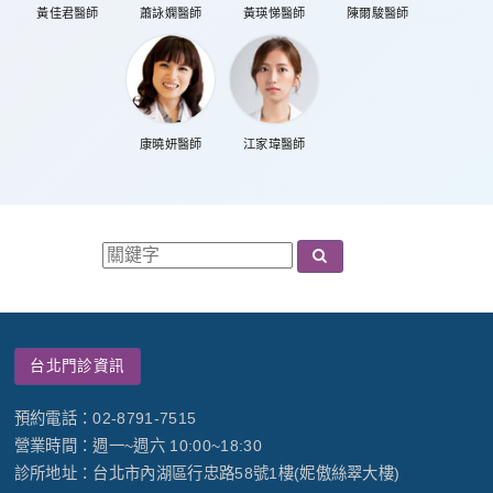
黃佳君醫師
蕭詠嫻醫師
黃瑛悌醫師
陳爾駿醫師
康曉妍醫師
江家瑋醫師
台北門診資訊
預約電話：02-8791-7515
營業時間：週一~週六 10:00~18:30
診所地址：台北市內湖區行忠路58號1樓(妮傲絲翠大樓)