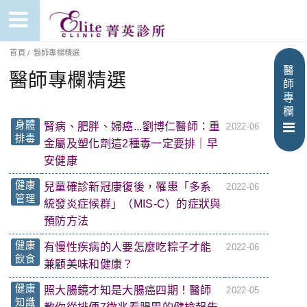
首頁
/
醫師專欄精選
醫
醫師專欄精選
師
專
欄
身體
腎病、肥胖、婦癌...劉博仁醫師：重
2022-06
排毒
金屬及塑化劑這2種毒一定要排｜早
安健康
健康
兒童確診新冠康復後，罹患「多系
2022-06
管理
統發炎症候群」（MIS-C）的症狀與
預防方法
健康
有慢性疾病的人要怎麼吃粽子才能
2022-06
飲食
兼顧美味和健康？
健康
照大腸鏡才知是大腸癌四期！醫師
2022-05
知識