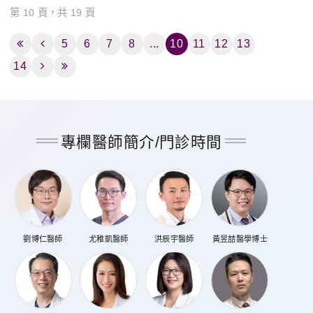
第 10 頁，共 19 頁
5
6
7
8
...
10
11
12
13
14
專欄醫師簡介/門診時間
劉博仁醫師
尤稚凱醫師
洪辰宇醫師
黃昱喆醫學博士