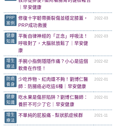
教你從排便7徵兆看腸胃的健檢報告
｜早安健康
PRP
修復十字韌帶撕裂傷並穩定膝蓋，
2022-03
案例
PRP成功救援
健康
平衡自律神經的「正念」呼吸法！
2022-03
知識
呼吸對了，大腦就放鬆了｜早安健
康
增生
手腕小指側隱隱作痛？小心是這個
2022-02
療法
軟骨在作怪！
防癌
少吃炸物、紅肉還不夠！劉博仁醫
2022-01
養身
師：防腸癌必吃這6種｜早安健康
健康
吃水果是傷肝陷阱？劉博仁醫師：
2022-01
知識
養肝不可少了它｜早安健康
增生
不單純的屁股痛 - 梨狀肌症候群
2021-11
療法