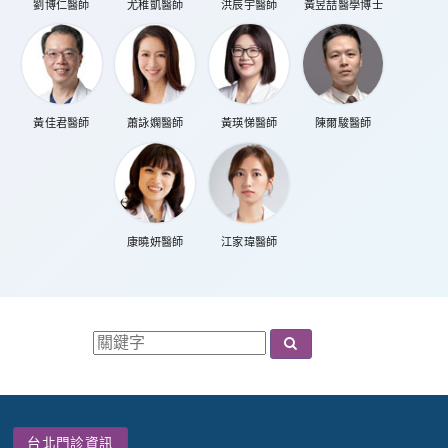
劉博仁醫師
尤稚凱醫師
洪辰宇醫師
黃昱喆醫學博士
黃佳君醫師
蕭詠嫻醫師
黃瑛悌醫師
陳爾駿醫師
康曉妍醫師
江家瑋醫師
台北門診資訊