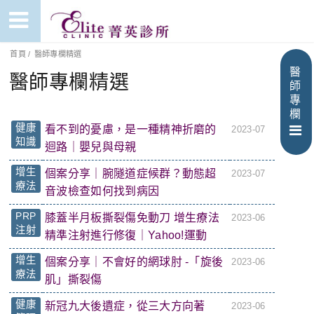
首頁
/
醫師專欄精選
醫
醫師專欄精選
師
專
欄
健康
看不到的憂慮，是一種精神折磨的
2023-07
知識
迴路｜嬰兒與母親
增生
個案分享｜腕隧道症候群？動態超
2023-07
療法
音波檢查如何找到病因
PRP
膝蓋半月板撕裂傷免動刀 增生療法
2023-06
注射
精準注射進行修復｜Yahoo!運動
增生
個案分享｜不會好的網球肘 -「旋後
2023-06
療法
肌」撕裂傷
健康
新冠九大後遺症，從三大方向著
2023-06