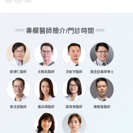
專欄醫師簡介/門診時間
劉博仁醫師
尤稚凱醫師
洪辰宇醫師
黃昱喆醫學博士
黃佳君醫師
蕭詠嫻醫師
黃瑛悌醫師
陳爾駿醫師