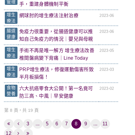
管理
手，重建身體機制平衡
增生
網球肘的增生療法注射治療
2023-06
療法
腸道
免疫力很重要，從腸道健康可以推
2023-06
健康
知自己免疫力的情況｜嬰兒與母親
增生
手術不再是唯一解方 增生療法改善
2023-05
療法
椎間盤病變下背痛｜Line Today
增生
PRP增生療法，修復運動傷害所致
2023-03
療法
半月板損傷！
食物
六大抗癌零食大公開！第一名竟可
2023-02
營養
防三高、中風｜早安健康
第 8 頁，共 19 頁
3
...
5
6
7
8
9
...
11
12