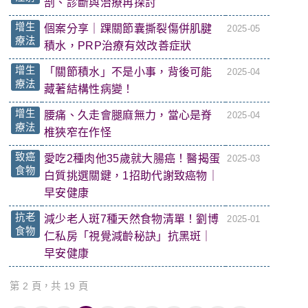
剖、診斷與治療再探討
增生
個案分享｜踝關節囊撕裂傷併肌腱
2025-05
療法
積水，PRP治療有效改善症狀
增生
「關節積水」不是小事，背後可能
2025-04
療法
藏著結構性病變！
增生
腰痛、久走會腿麻無力，當心是脊
2025-04
療法
椎狹窄在作怪
致癌
愛吃2種肉他35歲就大腸癌！醫揭蛋
2025-03
食物
白質挑選關鍵，1招助代謝致癌物｜
早安健康
抗老
減少老人斑7種天然食物清單！劉博
2025-01
食物
仁私房「視覺減齡秘訣」抗黑斑｜
早安健康
第 2 頁，共 19 頁