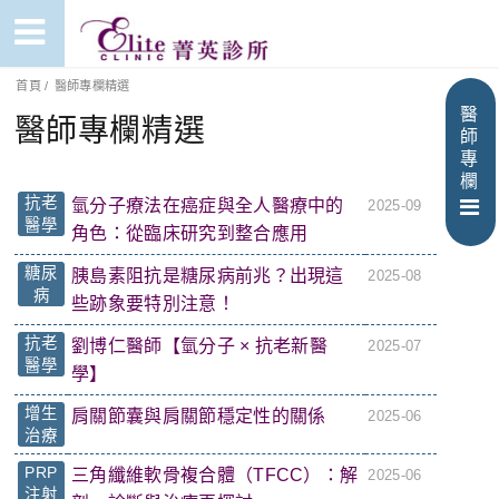
首頁
/
醫師專欄精選
醫
醫師專欄精選
師
專
欄
抗老
氫分子療法在癌症與全人醫療中的
2025-09
醫學
角色：從臨床研究到整合應用
糖尿
胰島素阻抗是糖尿病前兆？出現這
2025-08
病
些跡象要特別注意！
抗老
劉博仁醫師【氫分子 × 抗老新醫
2025-07
醫學
學】
增生
肩關節囊與肩關節穩定性的關係
2025-06
治療
PRP
三角纖維軟骨複合體（TFCC）：解
2025-06
注射